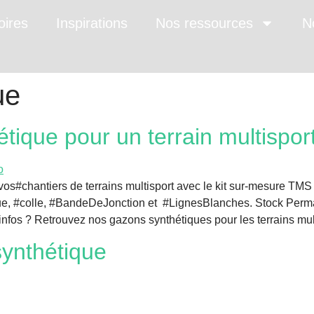
oires
Inspirations
Nos ressources
N
ue
étique pour un terrain multispor
fiez vos#chantiers de terrains multisport avec le kit sur-mesur
, #colle, #BandeDeJonction et #LignesBlanches. Stock Perman
infos ? Retrouvez nos gazons synthétiques pour les terrains mul
synthétique