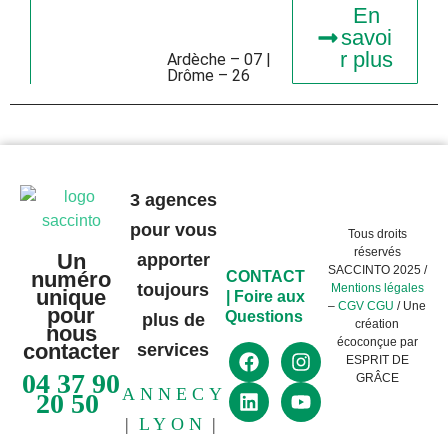
En
savoi
r plus
Ardèche – 07 |
Drôme – 26
3 agences
pour vous
Tous droits
réservés
Un
apporter
SACCINTO 2025 /
numéro
CONTACT
toujours
Mentions légales
unique
|
Foire aux
–
CGV CGU
/ Une
pour
Questions
plus de
création
nous
écoconçue par
contacter
services
ESPRIT DE
04 37 90
GRÂCE
ANNECY
20 50
|
LYON
|