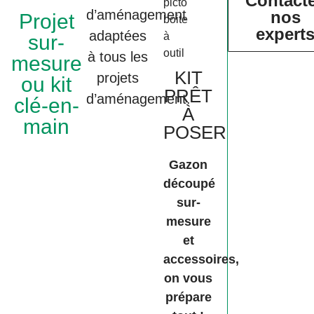
Contact
d’aménagement
nos
Projet
expert
adaptées
sur-
à tous les
mesure
KIT
projets
ou kit
PRÊT
d’aménagement.
clé-en-
À
main
POSER
Gazon
découpé
sur-
mesure
et
accessoires,
on vous
prépare