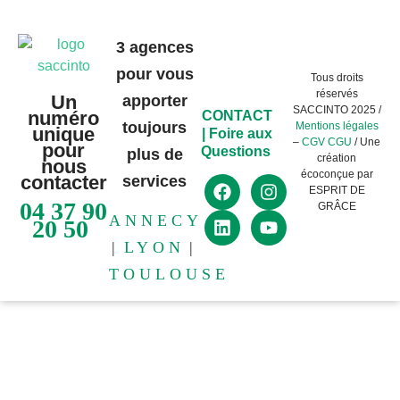
3 agences
pour vous
Tous droits
réservés
Un
apporter
SACCINTO 2025 /
numéro
CONTACT
toujours
Mentions légales
unique
|
Foire aux
–
CGV CGU
/ Une
pour
Questions
plus de
création
nous
écoconçue par
contacter
services
ESPRIT DE
04 37 90
GRÂCE
ANNECY
20 50
|
LYON
|
TOULOUSE