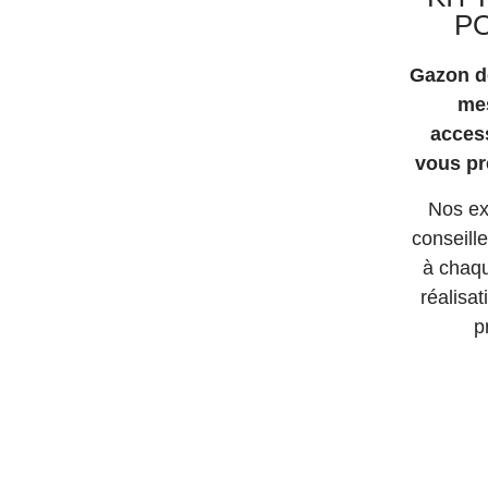
P
Gazon d
me
acces
vous pr
Nos ex
conseill
à chaq
réalisat
p