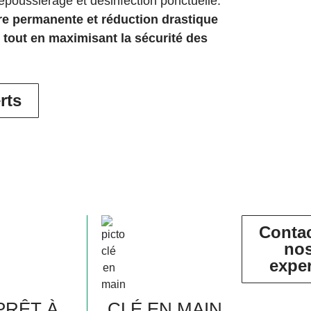
poussiérage et désinfection ponctuelle.
re permanente et réduction drastique
 tout en maximisant la sécurité des
rts
Conta
no
expe
 PRÊT À
CLÉ EN MAIN