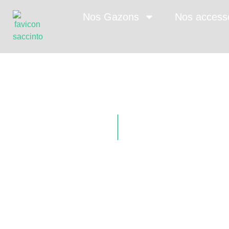
Nos Gazons
Nos access
Color P
Gazon technique 