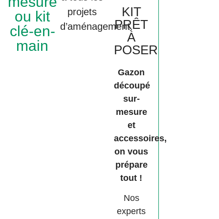
mesure
KIT
projets
ou kit
PRÊT
d’aménagement.
clé-en-
À
main
POSER
Gazon
découpé
sur-
mesure
et
accessoires,
on vous
prépare
tout !
Nos
experts