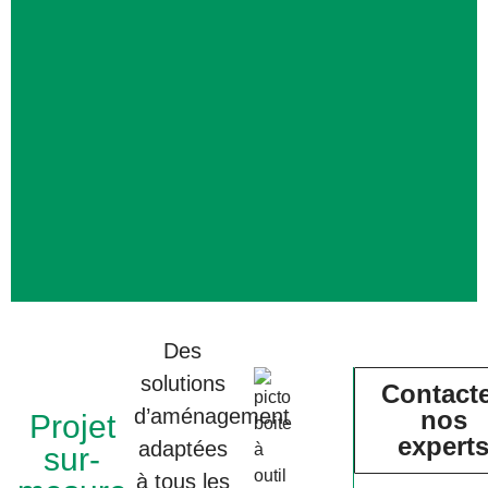
Des
solutions
Contact
d’aménagement
nos
Projet
expert
adaptées
sur-
à tous les