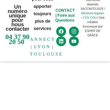
réservés
Un
apporter
SACCINTO 2025 /
numéro
CONTACT
toujours
Mentions légales
unique
|
Foire aux
–
CGV CGU
/ Une
pour
Questions
plus de
création
nous
écoconçue par
contacter
services
ESPRIT DE
04 37 90
GRÂCE
ANNECY
20 50
|
LYON
|
TOULOUSE