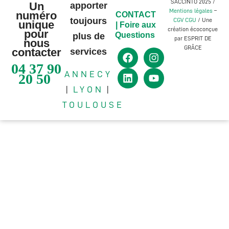
SACCINTO 2025 /
Un
apporter
Mentions légales
–
numéro
CONTACT
toujours
CGV CGU
/ Une
unique
|
Foire aux
création écoconçue
pour
Questions
plus de
par ESPRIT DE
nous
GRÂCE
contacter
services
04 37 90
ANNECY
20 50
|
LYON
|
TOULOUSE